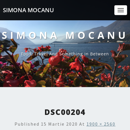
SIMONA MOCANU
Togg
Navi
SIMONA MOCANU
Food, Travel And Something In Between
DSC00204
Published
15 Martie 2020
At
1900 × 2560