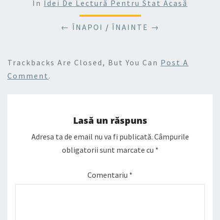
In
Idei De Lectură Pentru Stat Acasă
← ÎNAPOI
/
ÎNAINTE →
Trackbacks Are Closed, But You Can
Post A
Comment
.
Lasă un răspuns
Adresa ta de email nu va fi publicată.
Câmpurile
obligatorii sunt marcate cu
*
Comentariu
*