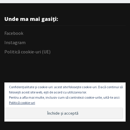
Unde ma mai gasiți:
Facebook
Instagram
Politică cookie-uri (UE)
Confidențialitate și cookie-uri: acest site folosește cookie-uri. Dacă continui să
folosești acest site web, ești de acord cu utilizarea lor.
Pentru a afla mai multe, inclusiv cum să controlezi cookie-urile, uită-te aici:
Politică cookie-uri