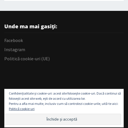
Unde ma mai gasiți:
Facebook
Instagram
Politică cookie-uri (UE)
Confidențialitate și cookie-uri: acest site folosește cookie-uri. Dacă continui să
folosești acest site web, ești de acord cu utilizarea lor.
Pentru a afla mai multe, inclusiv cum să controlezi cookie-urile, uită-te aici:
Politică cookie-uri