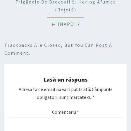
Frigănele De Broccoli Și Hering Afumat
(rețetă)
← ÎNAPOI
/
Trackbacks Are Closed, But You Can
Post A
Comment
.
Lasă un răspuns
Adresa ta de email nu va fi publicată.
Câmpurile
obligatorii sunt marcate cu
*
Comentariu
*