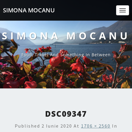
SIMONA MOCANU
Togg
Navi
SIMONA MOCANU
Food, Travel And Something In Between
DSC09347
Published
2 Iunie 2020
At
1706 × 2560
In