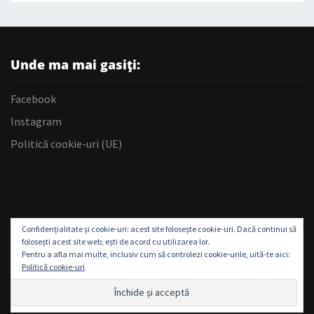
Unde ma mai gasiți:
Facebook
Instagram
Politică cookie-uri (UE)
Confidențialitate și cookie-uri: acest site folosește cookie-uri. Dacă continui să
folosești acest site web, ești de acord cu utilizarea lor.
Pentru a afla mai multe, inclusiv cum să controlezi cookie-urile, uită-te aici:
Politică cookie-uri