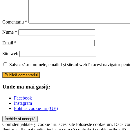
Comentariu
*
Nume
*
Email
*
Site web
Salvează-mi numele, emailul și site-ul web în acest navigator pent
Unde ma mai gasiți:
Facebook
Instagram
Politică cookie-uri (UE)
Confidențialitate și cookie-uri: acest site folosește cookie-uri. Dacă con
Pentru a afla mai multe, inclusiv cum să controlezi cookie-urile, uită-te