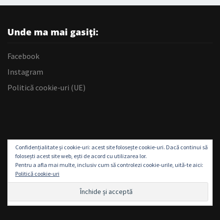
Unde ma mai gasiți:
Facebook
Instagram
Politică cookie-uri (UE)
Confidențialitate și cookie-uri: acest site folosește cookie-uri. Dacă continui să
folosești acest site web, ești de acord cu utilizarea lor.
Pentru a afla mai multe, inclusiv cum să controlezi cookie-urile, uită-te aici:
Politică cookie-uri