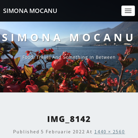
SIMONA MOCANU
Togg
Navi
SIMONA MOCANU
Food, Travel And Something In Between
IMG_8142
Published
5 Februarie 2022
At
1440 × 2560