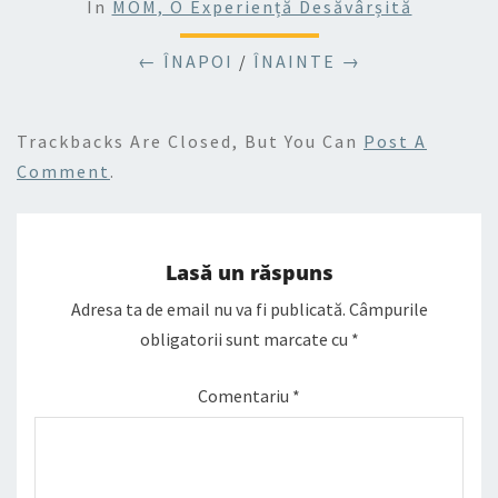
In
MOM, O Experiență Desăvârșită
← ÎNAPOI
/
ÎNAINTE →
Trackbacks Are Closed, But You Can
Post A
Comment
.
Lasă un răspuns
Adresa ta de email nu va fi publicată.
Câmpurile
obligatorii sunt marcate cu
*
Comentariu
*