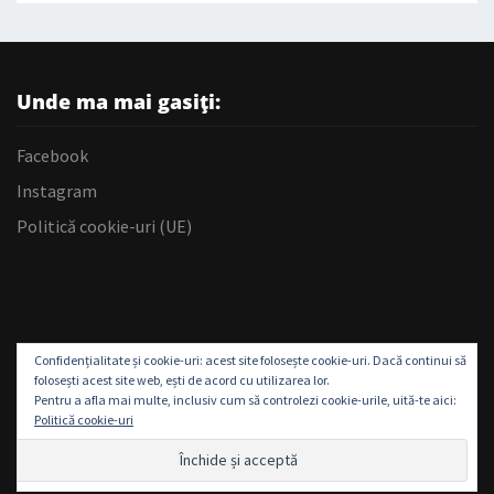
Unde ma mai gasiți:
Facebook
Instagram
Politică cookie-uri (UE)
Confidențialitate și cookie-uri: acest site folosește cookie-uri. Dacă continui să
folosești acest site web, ești de acord cu utilizarea lor.
Pentru a afla mai multe, inclusiv cum să controlezi cookie-urile, uită-te aici:
Politică cookie-uri