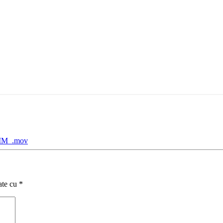
RIM_.mov
ate cu
*