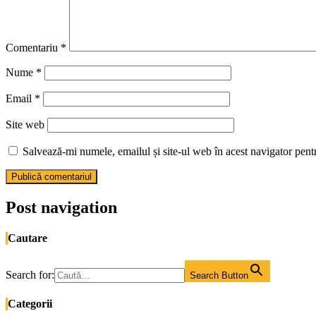
Comentariu
*
Nume
*
Email
*
Site web
Salvează-mi numele, emailul și site-ul web în acest navigator pent
Post navigation
Cautare
Search for:
Search Button
Categorii