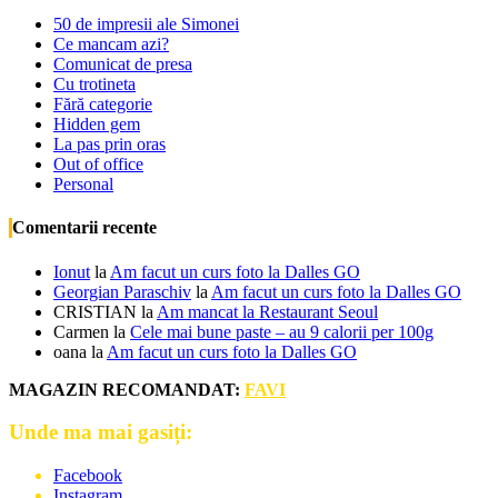
50 de impresii ale Simonei
Ce mancam azi?
Comunicat de presa
Cu trotineta
Fără categorie
Hidden gem
La pas prin oras
Out of office
Personal
Comentarii recente
Ionut
la
Am facut un curs foto la Dalles GO
Georgian Paraschiv
la
Am facut un curs foto la Dalles GO
CRISTIAN
la
Am mancat la Restaurant Seoul
Carmen
la
Cele mai bune paste – au 9 calorii per 100g
oana
la
Am facut un curs foto la Dalles GO
MAGAZIN RECOMANDAT:
FAVI
Unde ma mai gasiți:
Facebook
Instagram