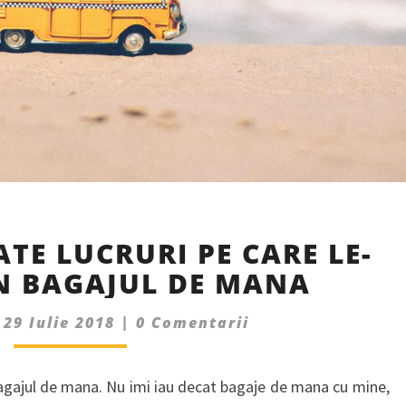
CELE
ATE LUCRURI PE CARE LE-
MAI
N BAGAJUL DE MANA
CIUDATE
LUCRURI
Comments
PE
|
29 Iulie 2018
|
0 Comentarii
CARE
LE-
bagajul de mana. Nu imi iau decat bagaje de mana cu mine,
AM