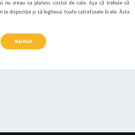
LUAT
i nu vreau sa platesc costul de cala. Așa că trebuie să
IN
 la dispoziție și să înghesui toate catrafusele în ele. Ăsta
BAGAJUL
DE
MANA
Mai Mult
Mai Mult