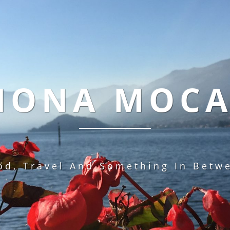
MONA MOC
od, Travel And Something In Betw