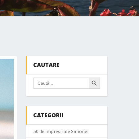
CAUTARE
Search Button
Search
for:
CATEGORII
50 de impresii ale Simonei