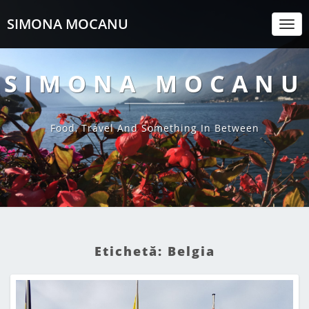
SIMONA MOCANU
Togg
Navi
SIMONA MOCANU
Food, Travel And Something In Between
Etichetă:
Belgia