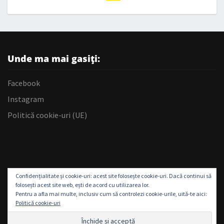
Unde ma mai gasiți:
Facebook
Instagram
Politică cookie-uri (UE)
Confidențialitate și cookie-uri: acest site folosește cookie-uri. Dacă continui să
folosești acest site web, ești de acord cu utilizarea lor.
Pentru a afla mai multe, inclusiv cum să controlezi cookie-urile, uită-te aici:
Politică cookie-uri