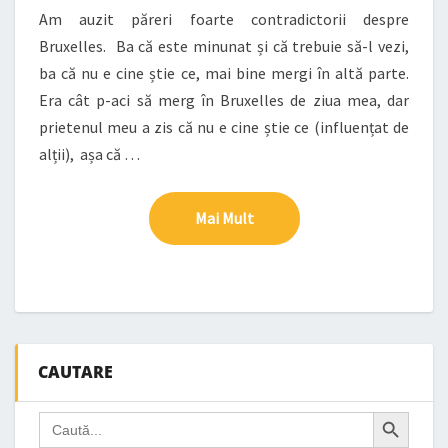
Am auzit păreri foarte contradictorii despre
Bruxelles. Ba că este minunat și că trebuie să-l vezi,
ba că nu e cine știe ce, mai bine mergi în altă parte.
Era cât p-aci să merg în Bruxelles de ziua mea, dar
prietenul meu a zis că nu e cine știe ce (influențat de
alții), așa că …
Mai Mult
Mai Mult
CAUTARE
Search Button
Search
for: