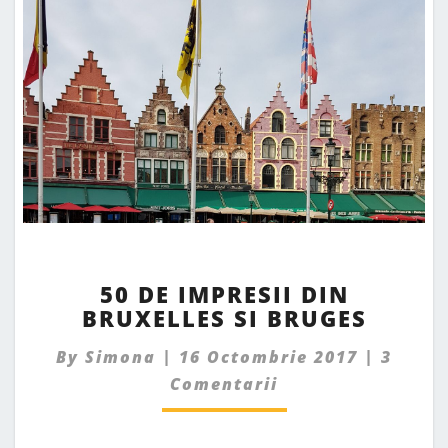
50
50 DE IMPRESII DIN
DE
BRUXELLES SI BRUGES
IMPRESII
DIN
Comme
By
Simona
|
16 Octombrie 2017
|
3
BRUXELLES
SI
Comentarii
BRUGES