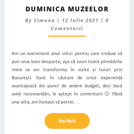
DUMINICA
DUMINICA MUZEELOR
MUZEELOR
Comment
By
Simona
|
12 Iulie 2021
|
0
Comentarii
Am un eveniment anul viitor pentru care trebuie să
pun ceva bani deoparte, așa că soon toate plimbările
mele se vor transforma în vizite și tururi prin
București. Sunt în căutare de orice experiență
avantajoasă din punct de vedere budget, deci dacă
aveți recomandări, le aștept în comentarii 🙂 Până
una-alta, am început să petrec …
Mai Mult
Mai Mult