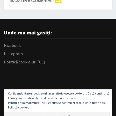
MAGAZIN RECOMANDAT:
FAVI
Unde ma mai gasiți:
Facebook
Instagram
Politică cookie-uri (UE)
Confidențialitate și cookie-uri: acest site folosește cookie-uri. Dacă continui să
folosești acest site web, ești de acord cu utilizarea lor.
Pentru a afla mai multe, inclusiv cum să controlezi cookie-urile, uită-te aici:
Politică cookie-uri