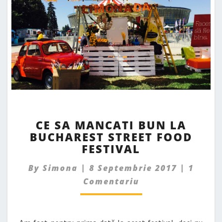
CE
CE SA MANCATI BUN LA
SA
BUCHAREST STREET FOOD
MANCATI
FESTIVAL
BUN
LA
Comme
By
Simona
|
8 Septembrie 2017
|
1
BUCHAREST
STREET
Comentariu
FOOD
FESTIVAL