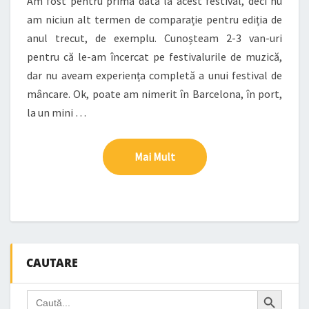
Am fost pentru prima dată la acest festival, deci nu
am niciun alt termen de comparație pentru ediția de
anul trecut, de exemplu. Cunoșteam 2-3 van-uri
pentru că le-am încercat pe festivalurile de muzică,
dar nu aveam experiența completă a unui festival de
mâncare. Ok, poate am nimerit în Barcelona, în port,
la un mini …
Mai Mult
Mai Mult
CAUTARE
Search Button
Search
for: