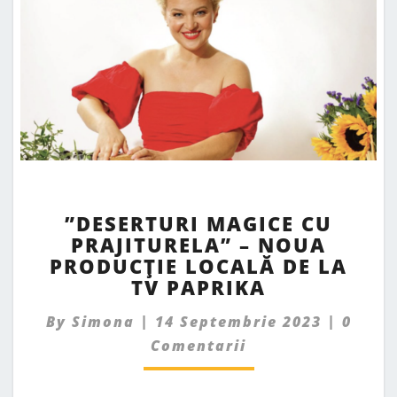
”DESERTURI
”DESERTURI MAGICE CU
MAGICE
PRAJITURELA” – NOUA
CU
PRODUCȚIE LOCALĂ DE LA
PRAJITURELA”
–
TV PAPRIKA
NOUA
Comme
By
Simona
|
14 Septembrie 2023
PRODUCȚIE
|
0
LOCALĂ
Comentarii
DE
LA