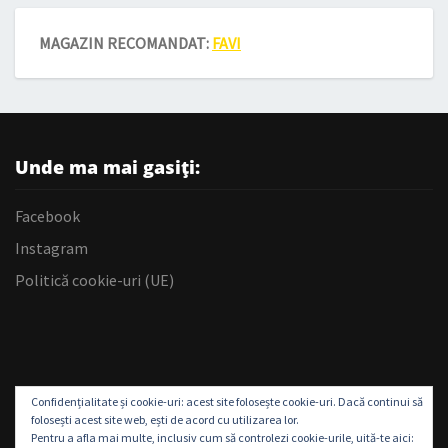
MAGAZIN RECOMANDAT:
FAVI
Unde ma mai gasiți:
Facebook
Instagram
Politică cookie-uri (UE)
Confidențialitate și cookie-uri: acest site folosește cookie-uri. Dacă continui să
folosești acest site web, ești de acord cu utilizarea lor.
Pentru a afla mai multe, inclusiv cum să controlezi cookie-urile, uită-te aici: