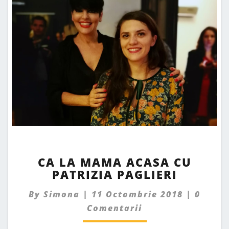
CA
CA LA MAMA ACASA CU
LA
PATRIZIA PAGLIERI
MAMA
ACASA
Comme
By
Simona
|
11 Octombrie 2018
|
0
CU
PATRIZIA
Comentarii
PAGLIERI