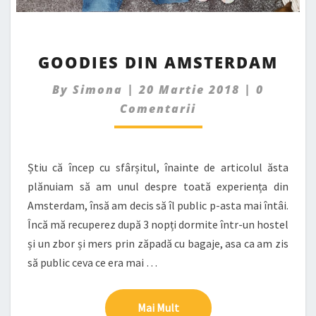
GOODIES
GOODIES DIN AMSTERDAM
DIN
AMSTERDAM
Commen
By
Simona
|
20 Martie 2018
|
0
Comentarii
Știu că încep cu sfârșitul, înainte de articolul ăsta
plănuiam să am unul despre toată experiența din
Amsterdam, însă am decis să îl public p-asta mai întâi.
Încă mă recuperez după 3 nopți dormite într-un hostel
și un zbor și mers prin zăpadă cu bagaje, asa ca am zis
să public ceva ce era mai …
Mai Mult
Mai Mult