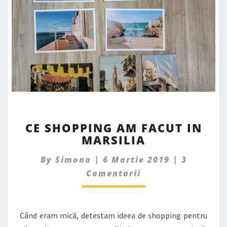
CE
CE SHOPPING AM FACUT IN
SHOPPING
MARSILIA
AM
FACUT
Comment
By
Simona
|
6 Martie 2019
|
3
IN
MARSILIA
Comentarii
Când eram mică, detestam ideea de shopping pentru