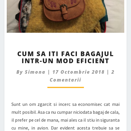
CUM
CUM SA ITI FACI BAGAJUL
SA
INTR-UN MOD EFICIENT
ITI
FACI
Comme
By
Simona
|
17 Octombrie 2018
|
2
BAGAJUL
INTR-
Comentarii
UN
MOD
EFICIENT
Sunt un om zgarcit si incerc sa economisec cat mai
mult posibil. Asa ca nu cumpar niciodata bagaj de cala,
il prefer pe cel de mana, mai ales ca il stiu in siguranta
cu mine, in avion. Dar evident acesta trebuie sa se