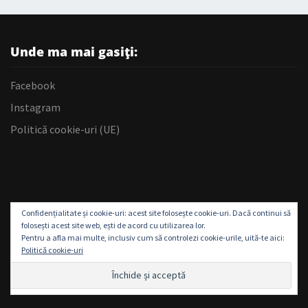
Unde ma mai gasiți:
Facebook
Instagram
Politică cookie-uri (UE)
Confidențialitate și cookie-uri: acest site folosește cookie-uri. Dacă continui să
folosești acest site web, ești de acord cu utilizarea lor.
Pentru a afla mai multe, inclusiv cum să controlezi cookie-urile, uită-te aici:
Politică cookie-uri