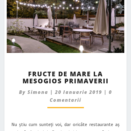
FRUCTE
FRUCTE DE MARE LA
DE
MESOGIOS PRIMAVERII
MARE
LA
Commen
By
Simona
|
20 Ianuarie 2019
|
0
MESOGIOS
PRIMAVERII
Comentarii
Nu știu cum sunteți voi, dar oricâte restaurante aș