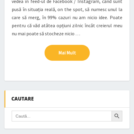
vedea în feed-ul de Facebook / Instagram, când sunt
pusă în situația reală, on the spot, să numesc unul la
care să merg, în 99% cazuri nu am nicio idee. Poate
pentru că văd atâtea opțiuni zilnic încât creierul meu
nu mai poate să stocheze nicio …
Mai Mult
Mai Mult
CAUTARE
Search Button
Search
for: