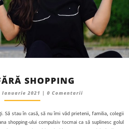
1
FĂRĂ SHOPPING
AN
FĂRĂ
Comments
4 Ianuarie 2021
|
0 Comentarii
SHOPPING
. Să stau în casă, să nu îmi văd prietenii, familia, colegii
cana shopping-ului compulsiv tocmai ca să suplinesc golul