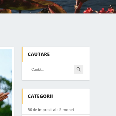
CAUTARE
Search Button
Search
for:
CATEGORII
50 de impresii ale Simonei