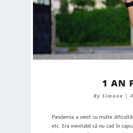
1 AN 
By
Simona
|
Pandemia a venit cu multe dificultăți
etc. Era inevitabil să nu cad în cap