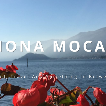
MONA MOC
od, Travel And Something In Betw