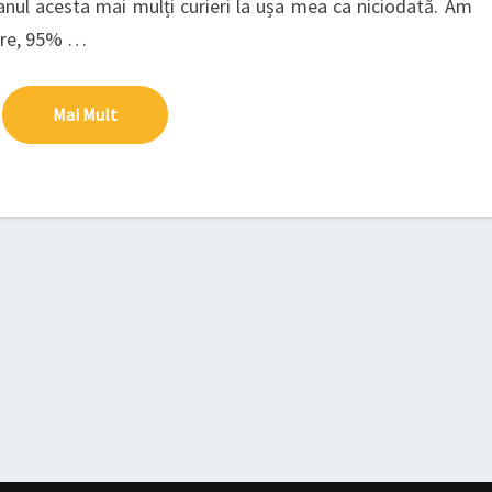
anul acesta mai mulți curieri la ușa mea ca niciodată. Am
are, 95% …
Mai Mult
Mai Mult