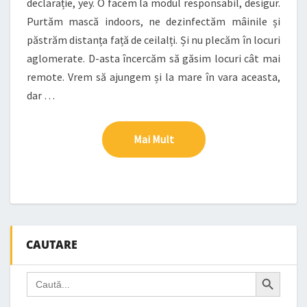
declarație, yey. O facem la modul responsabil, desigur.
Purtăm mască indoors, ne dezinfectăm mâinile și
păstrăm distanța față de ceilalți. Și nu plecăm în locuri
aglomerate. D-asta încercăm să găsim locuri cât mai
remote. Vrem să ajungem și la mare în vara aceasta,
dar …
Mai Mult
Mai Mult
CAUTARE
Search Button
Search
for: