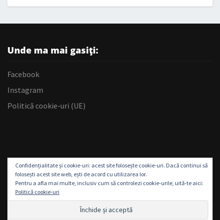
Unde ma mai gasiți:
Facebook
Instagram
Politică cookie-uri (UE)
Confidențialitate și cookie-uri: acest site folosește cookie-uri. Dacă continui să
folosești acest site web, ești de acord cu utilizarea lor.
Pentru a afla mai multe, inclusiv cum să controlezi cookie-urile, uită-te aici:
Politică cookie-uri