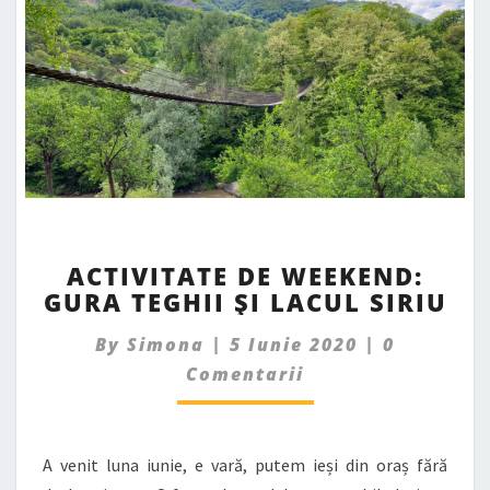
ACTIVITATE
ACTIVITATE DE WEEKEND:
DE
GURA TEGHII ȘI LACUL SIRIU
WEEKEND:
GURA
Comment
By
Simona
|
5 Iunie 2020
|
0
TEGHII
ȘI
Comentarii
LACUL
SIRIU
A venit luna iunie, e vară, putem ieși din oraș fără