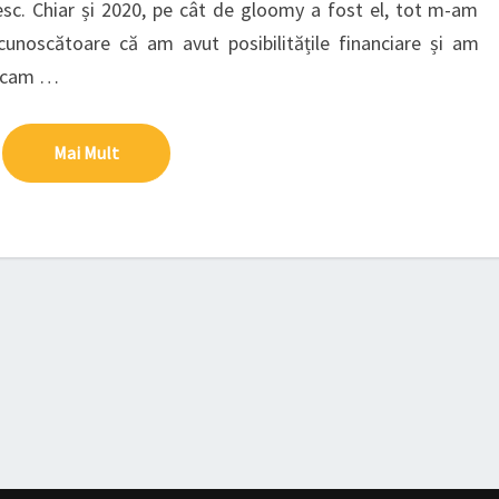
esc. Chiar și 2020, pe cât de gloomy a fost el, tot m-am
cunoscătoare că am avut posibilitățile financiare și am
i cam …
Mai Mult
Mai Mult