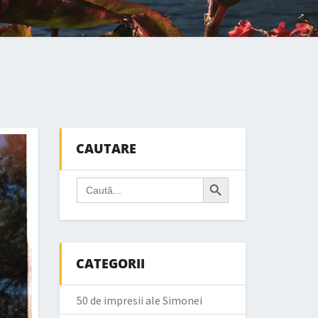
CAUTARE
Search Button
Search
for:
CATEGORII
50 de impresii ale Simonei