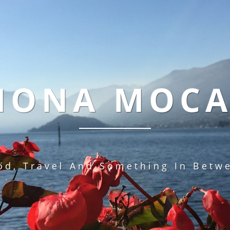
MONA MOC
od, Travel And Something In Betw