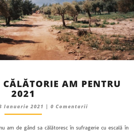
CE
E CĂLĂTORIE AM PENTRU
PLANURI
2021
DE
CĂLĂTORIE
Comments
AM
3 Ianuarie 2021
|
0 Comentarii
PENTRU
2021
 nu am de gând sa călătoresc în sufragerie cu escală în