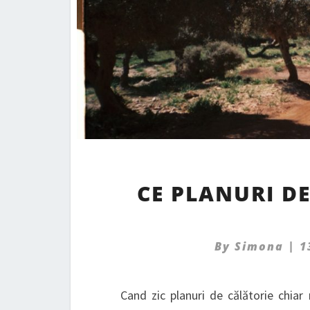
CE PLANURI D
By
Simona
|
1
Cand zic planuri de călătorie chiar