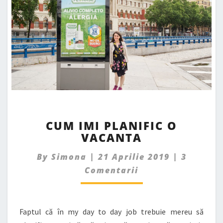
CUM
CUM IMI PLANIFIC O
IMI
VACANTA
PLANIFIC
O
Commen
By
Simona
|
21 Aprilie 2019
|
3
VACANTA
Comentarii
Faptul că în my day to day job trebuie mereu să