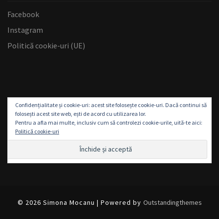
Facebook
Instagram
Politică cookie-uri (UE)
Confidențialitate și cookie-uri: acest site folosește cookie-uri. Dacă continui să
folosești acest site web, ești de acord cu utilizarea lor.
Pentru a afla mai multe, inclusiv cum să controlezi cookie-urile, uită-te aici:
Politică cookie-uri
© 2026 Simona Mocanu | Powered by
Outstandingthemes