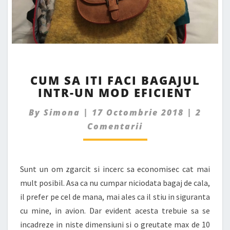
CUM
CUM SA ITI FACI BAGAJUL
SA
INTR-UN MOD EFICIENT
ITI
FACI
Comme
By
Simona
|
17 Octombrie 2018
|
2
BAGAJUL
INTR-
Comentarii
UN
MOD
EFICIENT
Sunt un om zgarcit si incerc sa economisec cat mai
mult posibil. Asa ca nu cumpar niciodata bagaj de cala,
il prefer pe cel de mana, mai ales ca il stiu in siguranta
cu mine, in avion. Dar evident acesta trebuie sa se
incadreze in niste dimensiuni si o greutate max de 10