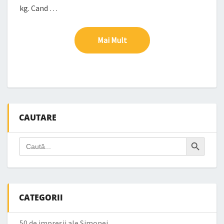
kg. Cand …
Mai Mult
Mai Mult
CAUTARE
Search Button
Search
for:
CATEGORII
50 de impresii ale Simonei