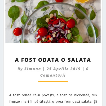
A
A FOST ODATA O SALATA
FOST
ODATA
Commen
By
Simona
|
25 Aprilie 2019
|
0
O
Comentarii
SALATA
A fost odată ca-n povești, a fost ca niciodată, din
frunze mari împărătești, o prea frumoasă salata. Și