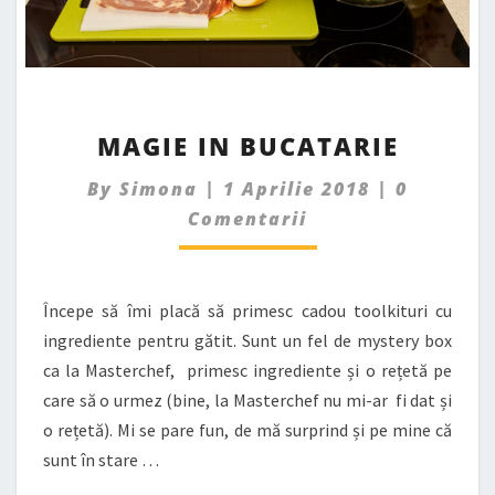
MAGIE
MAGIE IN BUCATARIE
IN
BUCATARIE
Comment
By
Simona
|
1 Aprilie 2018
|
0
Comentarii
Începe să îmi placă să primesc cadou toolkituri cu
ingrediente pentru gătit. Sunt un fel de mystery box
ca la Masterchef, primesc ingrediente și o rețetă pe
care să o urmez (bine, la Masterchef nu mi-ar fi dat și
o rețetă). Mi se pare fun, de mă surprind și pe mine că
sunt în stare …