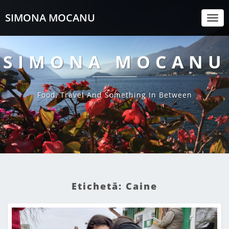
SIMONA MOCANU
Togg
Navi
SIMONA MOCANU
Food, Travel And Something In Between
Etichetă:
Caine