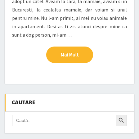
adopt un catel. Aveam la tara, la mamaie, aveam si in
Bucuresti, la cealalta mamaie, dar voiam si unul
pentru mine. Nu l-am primit, ai mei nu voiau animale
in apartament. Desi as fi zis atunci despre mine ca
sunt a dog person, mi-am …
Mai Mult
Mai Mult
CAUTARE
Search Button
Search
for: