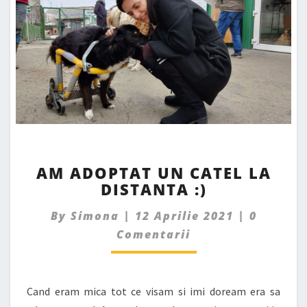
AM
AM ADOPTAT UN CATEL LA
ADOPTAT
DISTANTA :)
UN
CATEL
Commen
By
Simona
|
12 Aprilie 2021
|
0
LA
DISTANTA
Comentarii
:)
Cand eram mica tot ce visam si imi doream era sa