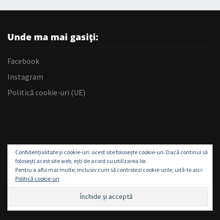
Unde ma mai gasiți:
Facebook
Instagram
Politică cookie-uri (UE)
Confidențialitate și cookie-uri: acest site folosește cookie-uri. Dacă continui să
folosești acest site web, ești de acord cu utilizarea lor.
Pentru a afla mai multe, inclusiv cum să controlezi cookie-urile, uită-te aici:
Politică cookie-uri