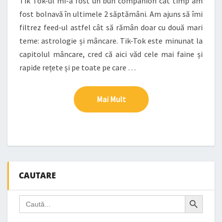
Tik Tok-ul mi-a fost un bun companion cât timp am
fost bolnavă în ultimele 2 săptămâni. Am ajuns să îmi
filtrez feed-ul astfel cât să rămân doar cu două mari
teme: astrologie și mâncare. Tik-Tok este minunat la
capitolul mâncare, cred că aici văd cele mai faine și
rapide rețete și pe toate pe care …
Mai Mult
Mai Mult
CAUTARE
Search Button
Search
for: