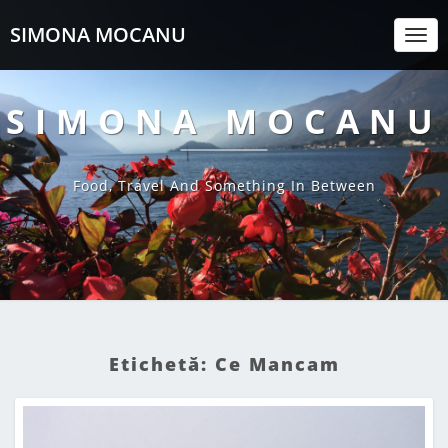
SIMONA MOCANU
Togg
Navi
SIMONA MOCANU
Food, Travel And Something In Between
Etichetă:
Ce Mancam