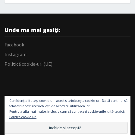
Unde ma mai gasiți:
Facebook
Instagram
Politică cookie-uri (UE)
Confidențialitate și cookie-uri: acest site folosește cookie-uri. Dacă continui să
folosești acest site web, ești de acord cu utilizarea lor.
Pentru a afla mai multe, inclusiv cum să controlezi cookie-urile, uită-te aici:
Politică cookie-uri