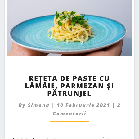
REȚETA
REȚETA DE PASTE CU
DE
LĂMÂIE, PARMEZAN ȘI
PASTE
PĂTRUNJEL
CU
LĂMÂIE,
Comme
By
Simona
|
10 Februarie 2021
|
2
PARMEZAN
ȘI
Comentarii
PĂTRUNJEL