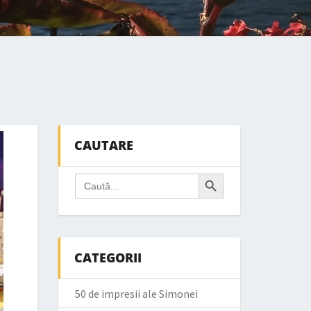
CAUTARE
Search Button
Search
for:
CATEGORII
50 de impresii ale Simonei