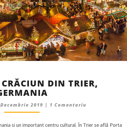
TÂRGUL
 CRĂCIUN DIN TRIER,
DE
GERMANIA
CRĂCIUN
DIN
Comments
TRIER,
 Decembrie 2019
|
1 Comentariu
GERMANIA
ania și un important centru cultural. În Trier se află Porta