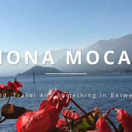
MONA MOC
od, Travel And Something In Betw