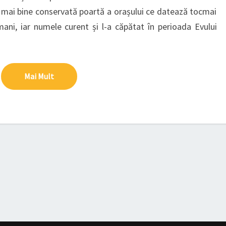
a mai bine conservată poartă a orașului ce datează tocmai
mani, iar numele curent și l-a căpătat în perioada Evului
Mai Mult
Mai Mult