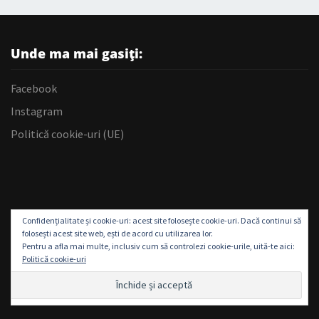
Unde ma mai gasiți:
Facebook
Instagram
Politică cookie-uri (UE)
Confidențialitate și cookie-uri: acest site folosește cookie-uri. Dacă continui să
folosești acest site web, ești de acord cu utilizarea lor.
Pentru a afla mai multe, inclusiv cum să controlezi cookie-urile, uită-te aici:
Politică cookie-uri