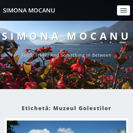
SIMONA MOCANU
Togg
Navi
SIMONA MOCANU
Food, Travel And Something In Between
Etichetă:
Muzeul Golestilor