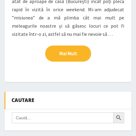
atât de aproape de casă (București) încât poți pleca
rapid în vizită în orice weekend. Mi-am adjudecat
”misiunea” de a mă plimba cât mai mult pe
meleagurile noastre și să găsesc locuri ce pot fi
vizitate într-o zi, astfel să nu mai fie nevoie să …
Mai Mult
Mai Mult
CAUTARE
Search Button
Search
for: