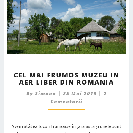
CEL
CEL MAI FRUMOS MUZEU IN
MAI
AER LIBER DIN ROMANIA
FRUMOS
MUZEU
Comments
By
Simona
|
25 Mai 2019
|
2
IN
AER
Comentarii
LIBER
DIN
ROMANIA
Avem atâtea locuri frumoase în țara asta și unele sunt