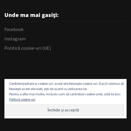
Unde ma mai gasiți:
Facebook
Instagram
Politică cookie-uri (UE)
Confidențialitate și cookie-uri: acest site folosește cookie-uri. Dacă continui să
folosești acest site web, ești de acord cu utilizarea lor.
Pentru a afla mai multe, inclusiv cum să controlezi cookie-urile, uită-te aici:
Politică cookie-uri