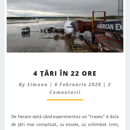
4
4 ȚĂRI ÎN 22 ORE
ȚĂRI
ÎN
Commen
By
Simona
|
6 Februarie 2020
|
2
22
Comentarii
ORE
De fiecare dată când experimentez un ”traseu” d-ăsta
de țări mai complicat, cu escale, cu schimbat tren,