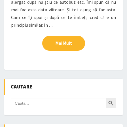
alergat după nu știu ce autobuz etc, îmi spun că nu
mai fac asta data viitoare. Și tot ajung să fac asta.
Cam ce îți spui și după ce te îmbeți, cred că e un
principiu similar. În …
Mai Mult
Mai Mult
CAUTARE
Search Button
Search
for: