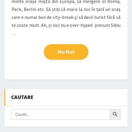
minte orașe mișto din Europa, să mergem în Roma,
Paris, Berlin etc. Să știți că mai e la noi în țară un oraș
care e numai bun de city-break și să devii turist fără să
te coste mult. Ah, și nici nu e over-hyped precum Sibiu
…
Mai Mult
Mai Mult
CAUTARE
Search Button
Search
for: