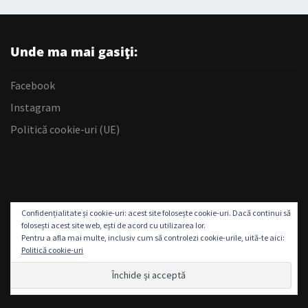
Unde ma mai gasiți:
Facebook
Instagram
Politică cookie-uri (UE)
Confidențialitate și cookie-uri: acest site folosește cookie-uri. Dacă continui să
folosești acest site web, ești de acord cu utilizarea lor.
Pentru a afla mai multe, inclusiv cum să controlezi cookie-urile, uită-te aici:
Politică cookie-uri