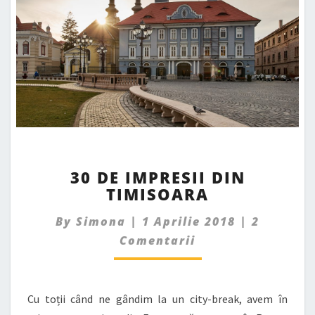
30
30 DE IMPRESII DIN
DE
TIMISOARA
IMPRESII
DIN
Comment
By
Simona
|
1 Aprilie 2018
|
2
TIMISOARA
Comentarii
Cu toții când ne gândim la un city-break, avem în