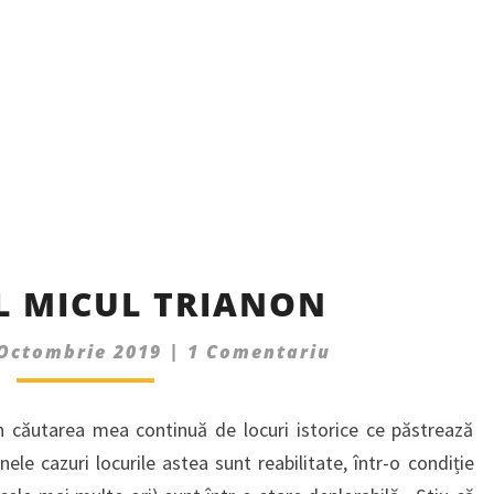
PALATUL
L MICUL TRIANON
MICUL
TRIANON
Comments
 Octombrie 2019
|
1 Comentariu
n căutarea mea continuă de locuri istorice ce păstrează
le cazuri locurile astea sunt reabilitate, într-o condiție