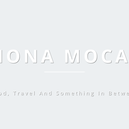
MONA MOC
od, Travel And Something In Betw