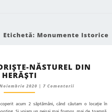
Etichetă:
Monumente Istorice
CONACUL
RIȘTE-NĂSTUREL DIN
UDRIȘTE-
HERĂȘTI
NĂSTUREL
DIN
Comments
HERĂȘTI
 Noiembrie 2020
|
7 Comentarii
scoperit acum 2 săptămâni, când căutam o locație în
hooting. Și voiam un peisaj mai frumos, mai de toamnă,