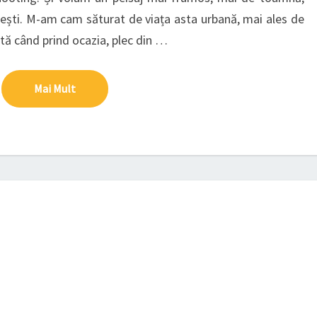
ești. M-am cam săturat de viața asta urbană, mai ales de
tă când prind ocazia, plec din …
Mai Mult
Mai Mult