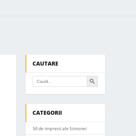
CAUTARE
Search Button
Search
for:
CATEGORII
50 de impresii ale Simonei