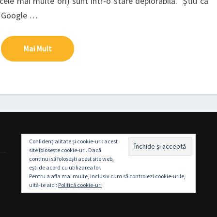
e cele mai multe ori) sunt într-o stare deplorabilă. Știu că
și Google …
Mai Mult
Mai Mult
Confidențialitate și cookie-uri: acest
site folosește cookie-uri. Dacă
continui să folosești acest site web,
ești de acord cu utilizarea lor.
Pentru a afla mai multe, inclusiv cum să controlezi cookie-urile,
uită-te aici:
Politică cookie-uri