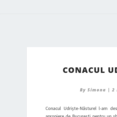
CONACUL UD
By
Simona
|
2
Conacul Udriște-Năsturel l-am de
apropiere de București pentru un s