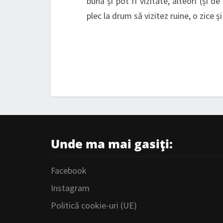
bună și pot fi vizitate, alteori (și d
plec la drum să vizitez ruine, o zice 
Unde ma mai gasiți:
Facebook
Instagram
Politică cookie-uri (UE)