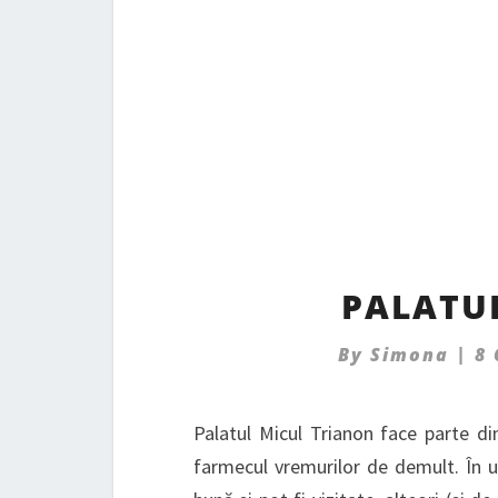
PALATU
By
Simona
|
8
Palatul Micul Trianon face parte di
farmecul vremurilor de demult. În une