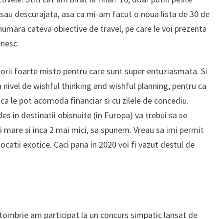
 sau descurajata, asa ca mi-am facut o noua lista de 30 de
 numara cateva obiective de travel, pe care le voi prezenta
inesc.
torii foarte misto pentru care sunt super entuziasmata. Si
ivel de wishful thinking and wishful planning, pentru ca
ca le pot acomoda financiar si cu zilele de concediu.
es in destinatii obisnuite (in Europa) va trebui sa se
 mare si inca 2 mai mici, sa spunem. Vreau sa imi permit
locatii exotice. Caci pana in 2020 voi fi vazut destul de
 octombrie am participat la un concurs simpatic lansat de