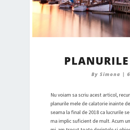
PLANURILE
By
Simona
|
Nu voiam sa scriu acest articol, rec
planurile mele de calatorie inainte d
seama la final de 2018 ca lucrurile s
ma implic suficient de mult. Acum un 
mi-am trecut toate dorintele si obiect