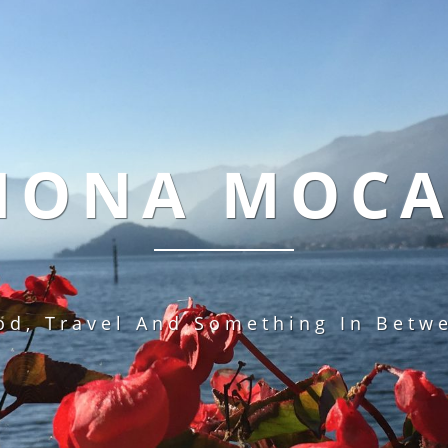
MONA MOC
od, Travel And Something In Betw