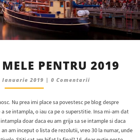
PLANURILE
 MELE PENTRU 2019
MELE
PENTRU
Comments
6 Ianuarie 2019
2019
|
0 Comentarii
unosc. Nu prea imi place sa povestesc pe blog despre
e a se intampla, o iau ca pe o superstitie. Insa mi-am dat
e intampla doar daca eu am grija sa se intample si daca
an am inceput o lista de rezolutii, vreo 30 la numar, unde
ivele. Stiti cat am bifat la final? 16, doar putin peste