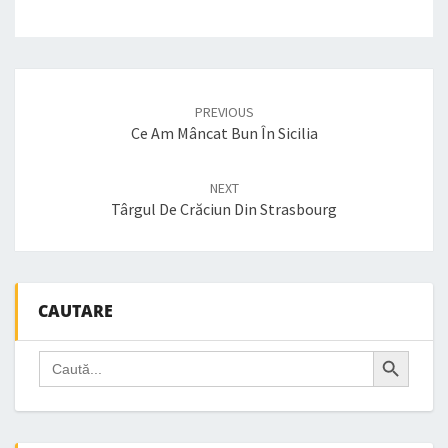
Post
navigation
PREVIOUS
Ce Am Mâncat Bun În Sicilia
NEXT
Târgul De Crăciun Din Strasbourg
CAUTARE
Search Button
Search
for: