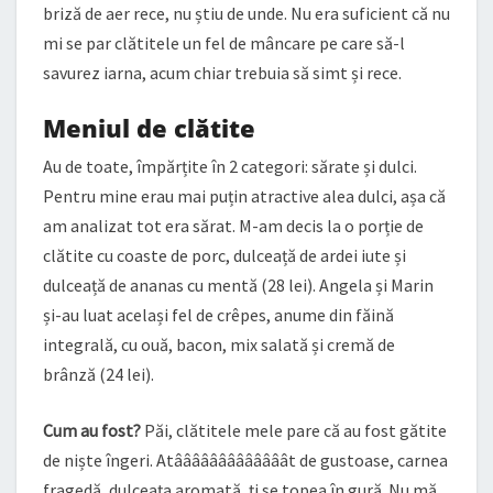
briză de aer rece, nu știu de unde. Nu era suficient că nu
mi se par clătitele un fel de mâncare pe care să-l
savurez iarna, acum chiar trebuia să simt și rece.
Meniul de clătite
Au de toate, împărțite în 2 categori: sărate și dulci.
Pentru mine erau mai puțin atractive alea dulci, așa că
am analizat tot era sărat. M-am decis la o porție de
clătite cu coaste de porc, dulceață de ardei iute și
dulceață de ananas cu mentă (28 lei). Angela și Marin
și-au luat același fel de crêpes, anume din făină
integrală, cu ouă, bacon, mix salată și cremă de
brânză (24 lei).
Cum au fost?
Păi, clătitele mele pare că au fost gătite
de niște îngeri. Atââââââââââââât de gustoase, carnea
fragedă, dulceața aromată, ți se topea în gură. Nu mă