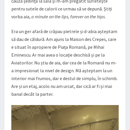
cauză ședința la sală și m-am pregătit sufletește
pentru sutele de calorii ce urmau să se depună. Știți
vorba aia,
a minute on the lips, forever on the hips.
Era un ger afară de crăpau pietrele și d-abia așteptam
să dau de căldură. Am ajuns la Maison des Crepes, care
e situat în apropiere de Piața Romană, pe Mihai
Eminescu. Ar mai avea o locație deschisă și pe la
Aviatorilor. Nu știu de aia, dar cea de la Romană nu m-
a impresionat la nivel de design. Mă așteptam la un
interior mai frumos, dar e destul de simplu, în schimb.
Are și un etaj, acolo nu am urcat, dar cică ar fi și mai
banal decât la parter.