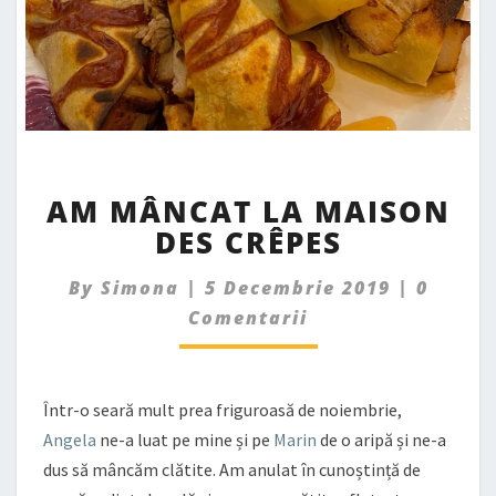
AM
AM MÂNCAT LA MAISON
MÂNCAT
DES CRÊPES
LA
MAISON
Comme
DES
By
Simona
|
5 Decembrie 2019
|
0
CRÊPES
Comentarii
Într-o seară mult prea friguroasă de noiembrie,
Angela
ne-a luat pe mine și pe
Marin
de o aripă și ne-a
dus să mâncăm clătite. Am anulat în cunoștință de