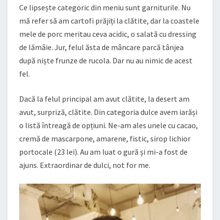
Ce lipsește categoric din meniu sunt garniturile. Nu
mă refer să am cartofi prăjiți la clătite, dar la coastele
mele de porc meritau ceva acidic, o salată cu dressing
de lămâie. Jur, felul ăsta de mâncare parcă tânjea
după niște frunze de rucola. Dar nu au nimic de acest
fel.
Dacă la felul principal am avut clătite, la desert am
avut, surpriză, clătite. Din categoria dulce avem iarăși
o listă întreagă de opțiuni. Ne-am ales unele cu cacao,
cremă de mascarpone, amarene, fistic, sirop lichior
portocale (23 lei). Au am luat o gură și mi-a fost de
ajuns. Extraordinar de dulci, not for me.