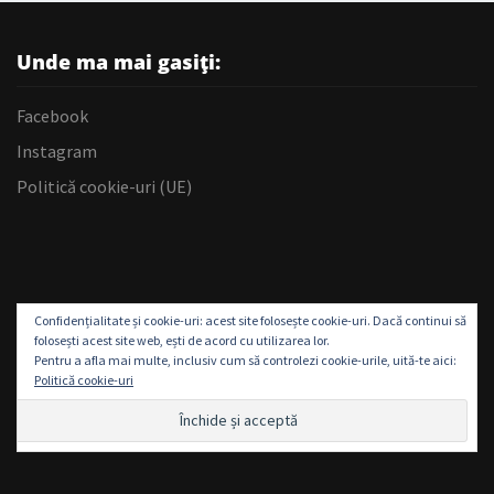
Unde ma mai gasiți:
Facebook
Instagram
Politică cookie-uri (UE)
Confidențialitate și cookie-uri: acest site folosește cookie-uri. Dacă continui să
folosești acest site web, ești de acord cu utilizarea lor.
Pentru a afla mai multe, inclusiv cum să controlezi cookie-urile, uită-te aici:
Politică cookie-uri