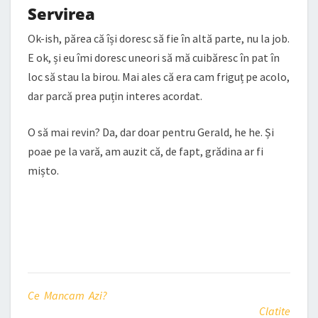
Servirea
Ok-ish, părea că își doresc să fie în altă parte, nu la job.
E ok, și eu îmi doresc uneori să mă cuibăresc în pat în
loc să stau la birou. Mai ales că era cam friguț pe acolo,
dar parcă prea puțin interes acordat.
O să mai revin? Da, dar doar pentru Gerald, he he. Și
poae pe la vară, am auzit că, de fapt, grădina ar fi
mișto.
Ce Mancam Azi?
Clatite