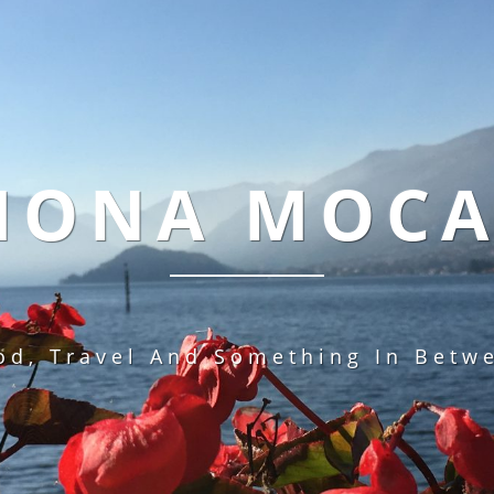
MONA MOC
od, Travel And Something In Betw