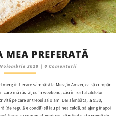
BRUTĂRIA
A MEA PREFERATĂ
MEA
PREFERATĂ
Comments
 Noiembrie 2020
|
0 Comentarii
d merg în fiecare sâmbătă la Miez, în Amzei, ca să cumpăr
în care mă răsfăț eu în weekend, căci în restul zilelelor
rivită pe care ar trebui să o am. Dar sâmbăta, la 9:30,
ară (de regulă e coadă) să iau pâinea caldă, să ajung înapoi
 ouă fierte cu somon afumat sau să întind niște cremă de