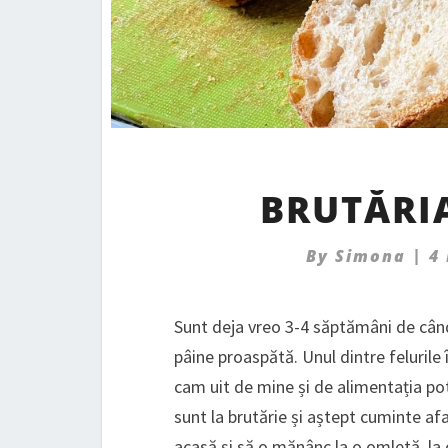
BRUTĂRI
By
Simona
|
4
Sunt deja vreo 3-4 săptămâni de cân
pâine proaspătă. Unul dintre felurile 
cam uit de mine și de alimentația pot
sunt la brutărie și aștept cuminte af
acasă și să o mănânc la o omletă, la