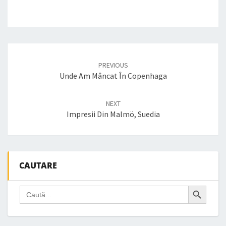
Post
navigation
PREVIOUS
Unde Am Mâncat În Copenhaga
NEXT
Impresii Din Malmö, Suedia
CAUTARE
Search Button
Search
for: