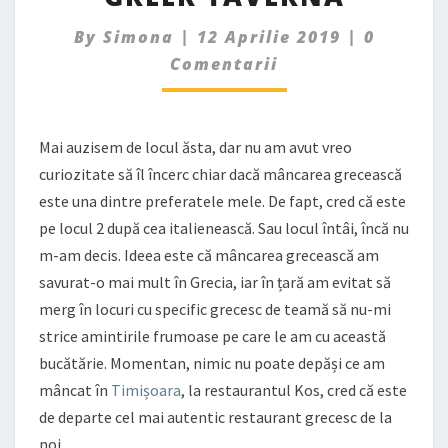
NIKOS
Commen
GREEK
By
Simona
|
12 Aprilie 2019
|
0
TAVERNA
Comentarii
Mai auzisem de locul ăsta, dar nu am avut vreo
curiozitate să îl încerc chiar dacă mâncarea grecească
este una dintre preferatele mele. De fapt, cred că este
pe locul 2 după cea italienească. Sau locul întâi, încă nu
m-am decis. Ideea este că mâncarea grecească am
savurat-o mai mult în Grecia, iar în țară am evitat să
merg în locuri cu specific grecesc de teamă să nu-mi
strice amintirile frumoase pe care le am cu această
bucătărie. Momentan, nimic nu poate depăși ce am
mâncat în
Timișoara
, la restaurantul Kos, cred că este
de departe cel mai autentic restaurant grecesc de la
noi.