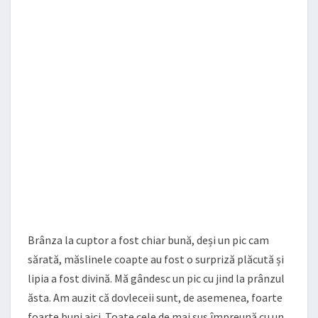
Brânza la cuptor a fost chiar bună, deși un pic cam
sărată, măslinele coapte au fost o surpriză plăcută și
lipia a fost divină. Mă gândesc un pic cu jind la prânzul
ăsta. Am auzit că dovleceii sunt, de asemenea, foarte
foarte buni aici. Toate cele de mai sus împreună cu un