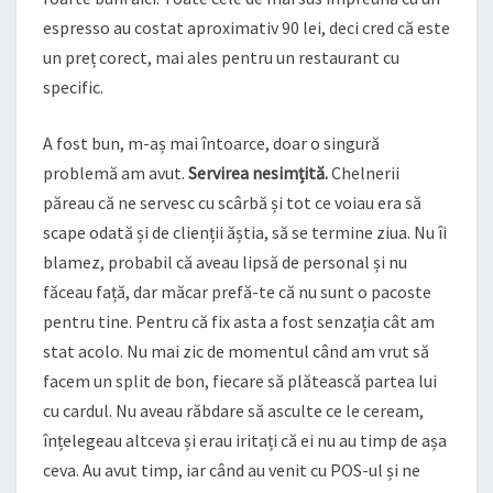
espresso au costat aproximativ 90 lei, deci cred că este
un preț corect, mai ales pentru un restaurant cu
specific.
A fost bun, m-aș mai întoarce, doar o singură
problemă am avut.
Servirea nesimțită.
Chelnerii
păreau că ne servesc cu scârbă și tot ce voiau era să
scape odată și de clienții ăștia, să se termine ziua. Nu îi
blamez, probabil că aveau lipsă de personal și nu
făceau față, dar măcar prefă-te că nu sunt o pacoste
pentru tine. Pentru că fix asta a fost senzația cât am
stat acolo. Nu mai zic de momentul când am vrut să
facem un split de bon, fiecare să plătească partea lui
cu cardul. Nu aveau răbdare să asculte ce le ceream,
înțelegeau altceva și erau iritați că ei nu au timp de așa
ceva. Au avut timp, iar când au venit cu POS-ul și ne