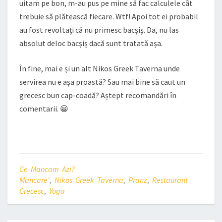
uitam pe bon, m-au pus pe mine să fac calculele cât
trebuie să plătească fiecare. Wtf! Apoi tot ei probabil
au fost revoltați că nu primesc bacșiș. Da, nu las
absolut deloc bacșiș dacă sunt tratată așa.
În fine, mai e și un alt Nikos Greek Taverna unde
servirea nu e așa proastă? Sau mai bine să caut un
grecesc bun cap-coadă? Aștept recomandări în
comentarii. 😀
Ce Mancam Azi?
Mancare'
,
Nikos Greek Taverna
,
Pranz
,
Restaurant
Grecesc
,
Yoga