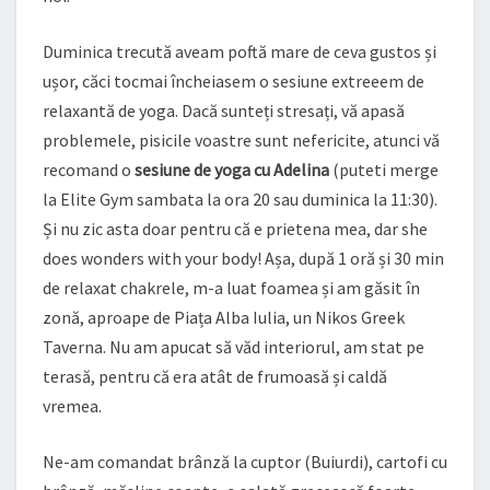
Duminica trecută aveam poftă mare de ceva gustos și
ușor, căci tocmai încheiasem o sesiune extreeem de
relaxantă de yoga. Dacă sunteți stresați, vă apasă
problemele, pisicile voastre sunt nefericite, atunci vă
recomand o
sesiune de yoga cu Adelina
(puteti merge
la Elite Gym sambata la ora 20 sau duminica la 11:30).
Și nu zic asta doar pentru că e prietena mea, dar she
does wonders with your body! Așa, după 1 oră și 30 min
de relaxat chakrele, m-a luat foamea și am găsit în
zonă, aproape de Piața Alba Iulia, un Nikos Greek
Taverna. Nu am apucat să văd interiorul, am stat pe
terasă, pentru că era atât de frumoasă și caldă
vremea.
Ne-am comandat brânză la cuptor (Buiurdi), cartofi cu