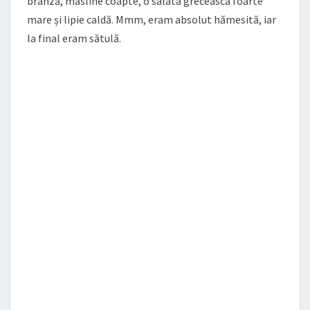
brânză, măsline coapte, o salată grecească foarte
mare și lipie caldă. Mmm, eram absolut hămesită, iar
la final eram sătulă.