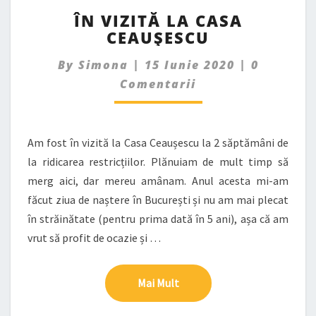
ÎN
ÎN VIZITĂ LA CASA
VIZITĂ
CEAUȘESCU
LA
CASA
Comment
By
Simona
|
15 Iunie 2020
|
0
CEAUȘESCU
Comentarii
Am fost în vizită la Casa Ceaușescu la 2 săptămâni de
la ridicarea restricțiilor. Plănuiam de mult timp să
merg aici, dar mereu amânam. Anul acesta mi-am
făcut ziua de naștere în București și nu am mai plecat
în străinătate (pentru prima dată în 5 ani), așa că am
vrut să profit de ocazie și …
Mai Mult
Mai Mult