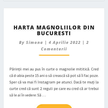
HARTA
HARTA MAGNOLIILOR DIN
MAGNOLIILOR
BUCURESTI
DIN
BUCURESTI
Comment
By
Simona
|
4 Aprilie 2022
|
2
Comentarii
Părinții mei au pus în curte o magnolie mititică. Cred
că d-abia peste 15 ani o să crească să pot să îi fac poze.
Sper că va mai fi Instagram pe atunci. Dacă te muți la
curte cred că sunt 2 reguli pe care eu cred că ar trebui
să le ai în vedere: Să …