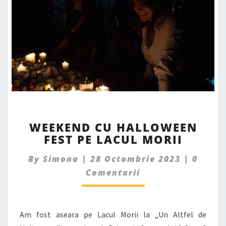
WEEKEND
WEEKEND CU HALLOWEEN
CU
FEST PE LACUL MORII
HALLOWEEN
FEST
Comme
By
Simona
|
28 Octombrie 2023
|
0
PE
LACUL
Comentarii
MORII
Am fost aseara pe Lacul Morii la „Un Altfel de