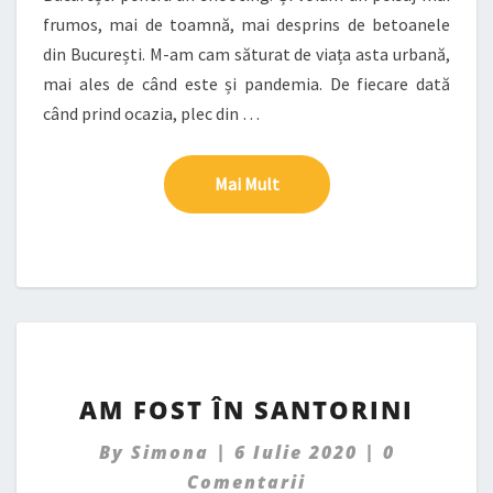
frumos, mai de toamnă, mai desprins de betoanele
din București. M-am cam săturat de viața asta urbană,
mai ales de când este și pandemia. De fiecare dată
când prind ocazia, plec din …
Mai Mult
Mai Mult
AM
AM FOST ÎN SANTORINI
FOST
ÎN
Comments
By
Simona
|
6 Iulie 2020
|
0
SANTORINI
Comentarii