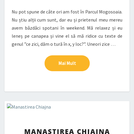
Nu pot spune de câte ori am fost în Parcul Mogosoaia.
Nu știu alții cum sunt, dar eu și prietenul meu mereu
avem bâzdâci spotani în weekend. Mă relaxez și eu
leneș pe canapea și vine el să mă ridice cu texte de
genul ”ce zici, dăm o tură în x, y loc?”. Uneori zice …
Mai Mult
Mai Mult
MANASTIREA
MANASTIREA CHIAJNA
CHIAJNA