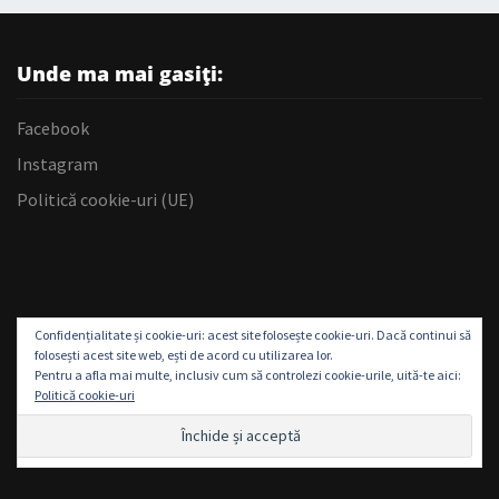
Unde ma mai gasiți:
Facebook
Instagram
Politică cookie-uri (UE)
Confidențialitate și cookie-uri: acest site folosește cookie-uri. Dacă continui să
folosești acest site web, ești de acord cu utilizarea lor.
Pentru a afla mai multe, inclusiv cum să controlezi cookie-urile, uită-te aici:
Politică cookie-uri