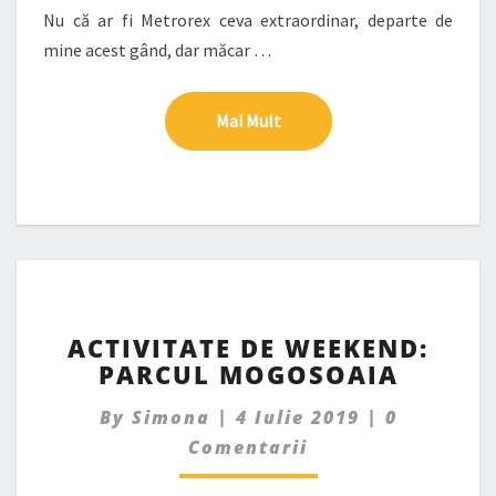
Nu că ar fi Metrorex ceva extraordinar, departe de
mine acest gând, dar măcar …
Mai Mult
Mai Mult
ACTIVITATE
ACTIVITATE DE WEEKEND:
DE
PARCUL MOGOSOAIA
WEEKEND:
PARCUL
Comments
By
Simona
|
4 Iulie 2019
|
0
MOGOSOAIA
Comentarii