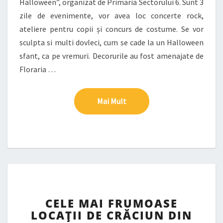
Halloween”, organizat de Primaria Sectorului 6. Sunt 3
zile de evenimente, vor avea loc concerte rock,
ateliere pentru copii și concurs de costume. Se vor
sculpta si multi dovleci, cum se cade la un Halloween
sfant, ca pe vremuri. Decorurile au fost amenajate de
Floraria …
Mai Mult
Mai Mult
CELE
CELE MAI FRUMOASE
MAI
LOCAȚII DE CRĂCIUN DIN
FRUMOASE