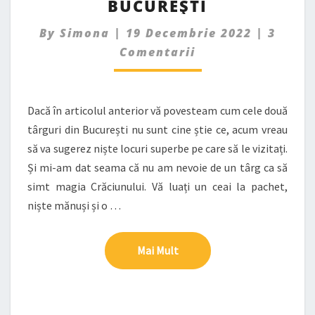
BUCUREȘTI
LOCAȚII
DE
Comme
By
Simona
|
19 Decembrie 2022
|
3
CRĂCIUN
DIN
Comentarii
BUCUREȘTI
Dacă în articolul anterior vă povesteam cum cele două
târguri din București nu sunt cine știe ce, acum vreau
să va sugerez niște locuri superbe pe care să le vizitați.
Și mi-am dat seama că nu am nevoie de un târg ca să
simt magia Crăciunului. Vă luați un ceai la pachet,
niște mănuși și o …
Mai Mult
Mai Mult