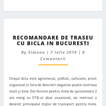
RECOMANDARE
RECOMANDARE DE TRASEU
DE
CU BICLA IN BUCURESTI
TRASEU
CU
Comments
By
Simona
|
7 Iulie 2019
|
0
BICLA
IN
Comentarii
BUCURESTI
Orașul ăsta este aglomerat, prăfuit, sufocant, prost
organizat și lista de descrieri negative poate continua
mult și bine. Din fericire pentru mine de aproximativ 2
ani merg cu STB-ul doar ocazional, iar metroul a
devenit principalul mijloc de transport pentru mine.