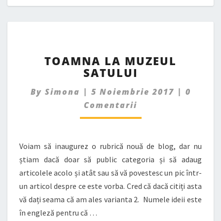
TOAMNA
TOAMNA LA MUZEUL
LA
SATULUI
MUZEUL
SATULUI
Comme
By
Simona
|
5 Noiembrie 2017
|
0
Comentarii
Voiam să inaugurez o rubrică nouă de blog, dar nu
știam dacă doar să public categoria și să adaug
articolele acolo și atât sau să vă povestesc un pic într-
un articol despre ce este vorba. Cred că dacă citiți asta
vă dați seama că am ales varianta 2. Numele ideii este
în engleză pentru că …