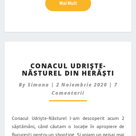
Mai Mult
Mai Mult
CONACUL
CONACUL UDRIȘTE-
UDRIȘTE-
NĂSTUREL DIN HERĂȘTI
NĂSTUREL
DIN
Comme
By
Simona
|
2 Noiembrie 2020
|
7
HERĂȘTI
Comentarii
Conacul Udriște-Năsturel l-am descoperit acum 2
săptămâni, când căutam o locație în apropiere de
București pentru un shooting. Și voiam un peisaj mai