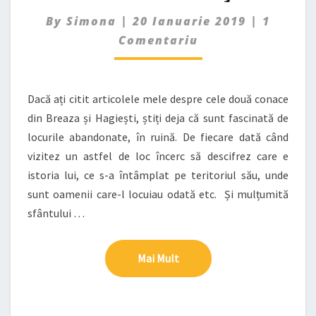
Commen
By
Simona
|
20 Ianuarie 2019
|
1
Comentariu
Dacă ați citit articolele mele despre cele două conace
din Breaza și Hagiești, știți deja că sunt fascinată de
locurile abandonate, în ruină. De fiecare dată când
vizitez un astfel de loc încerc să descifrez care e
istoria lui, ce s-a întâmplat pe teritoriul său, unde
sunt oamenii care-l locuiau odată etc. Și mulțumită
sfântului …
Mai Mult
Mai Mult