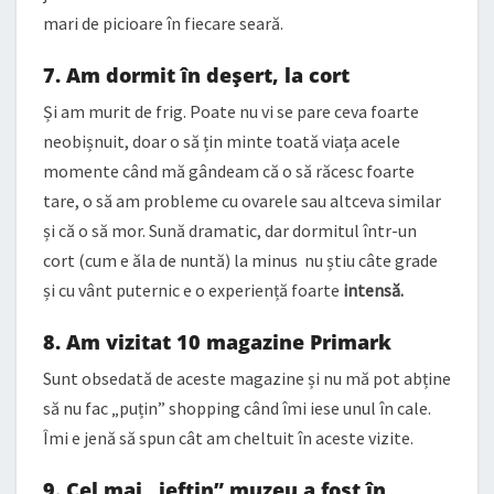
mari de picioare în fiecare seară.
7. Am dormit în deșert, la cort
Și am murit de frig. Poate nu vi se pare ceva foarte
neobișnuit, doar o să țin minte toată viața acele
momente când mă gândeam că o să răcesc foarte
tare, o să am probleme cu ovarele sau altceva similar
și că o să mor. Sună dramatic, dar dormitul într-un
cort (cum e ăla de nuntă) la minus nu știu câte grade
și cu vânt puternic e o experiență foarte
intensă.
8. Am vizitat 10 magazine Primark
Sunt obsedată de aceste magazine și nu mă pot abține
să nu fac „puțin” shopping când îmi iese unul în cale.
Îmi e jenă să spun cât am cheltuit în aceste vizite.
9. Cel mai „ieftin” muzeu a fost în