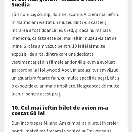
Suedia
Țări nordice, scump, domne, scump. Aici era mai ieftin.
În Malmo am vizitat un muzeu dintr-un castel și
intrarea a fost doar 18 lei. Cred, și dacă nu mă lasă
memoria, că ăsta este cel mai ieftin muzeu vizitat de
mine. Și câte am văzut pentru 18 lei! Mai multe
expoziții de artă, dintre care una dedicată
vestimentației din filmele anilor 40 și cum a evoluat
garderoba la Hollywood. Apoi, în același tur am văzut
un aquarium foarte fain, cu multe specii de pești, cât și
o expoziție cu animale împăiate. Neașteptat de multe
lucruri pentru acest preț.
10. Cel mai ieftin bilet de avion m-a
costat 60 lei
Dus-întors spre Milano. Am cumpărat biletul în creierii
nopții, mai că mă frecam la ochi că nu îmi venea să