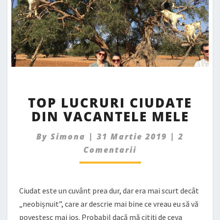
TOP
TOP LUCRURI CIUDATE
LUCRURI
DIN VACANTELE MELE
CIUDATE
DIN
Commen
VACANTELE
By
Simona
|
31 Martie 2019
|
2
MELE
Comentarii
Ciudat este un cuvânt prea dur, dar era mai scurt decât
„neobișnuit”, care ar descrie mai bine ce vreau eu să vă
povestesc mai jos. Probabil dacă mă citiți de ceva