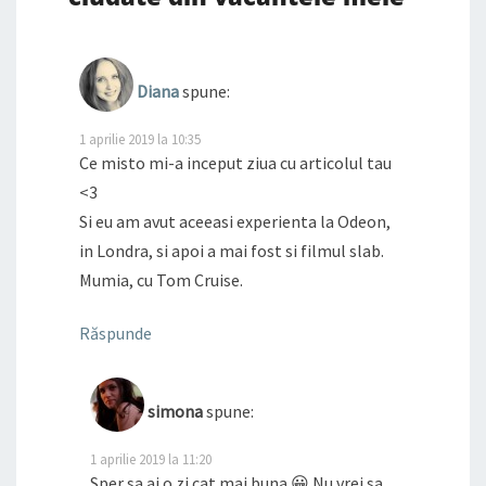
Diana
spune:
1 aprilie 2019 la 10:35
Ce misto mi-a inceput ziua cu articolul tau
<3
Si eu am avut aceeasi experienta la Odeon,
in Londra, si apoi a mai fost si filmul slab.
Mumia, cu Tom Cruise.
Răspunde
simona
spune:
1 aprilie 2019 la 11:20
Sper sa ai o zi cat mai buna 😀 Nu vrei sa