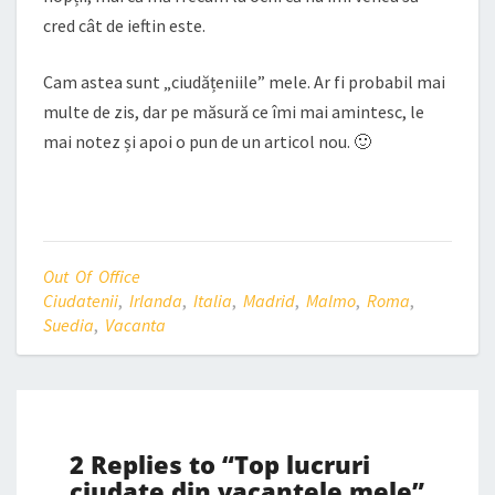
cred cât de ieftin este.
Cam astea sunt „ciudățeniile” mele. Ar fi probabil mai
multe de zis, dar pe măsură ce îmi mai amintesc, le
mai notez și apoi o pun de un articol nou. 🙂
Out Of Office
Ciudatenii
,
Irlanda
,
Italia
,
Madrid
,
Malmo
,
Roma
,
Suedia
,
Vacanta
2 Replies to “Top lucruri
ciudate din vacantele mele”