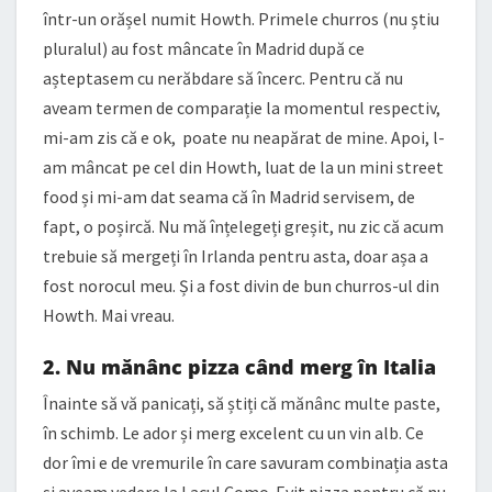
într-un orășel numit Howth. Primele churros (nu știu
pluralul) au fost mâncate în Madrid după ce
așteptasem cu nerăbdare să încerc. Pentru că nu
aveam termen de comparație la momentul respectiv,
mi-am zis că e ok, poate nu neapărat de mine. Apoi, l-
am mâncat pe cel din Howth, luat de la un mini street
food și mi-am dat seama că în Madrid servisem, de
fapt, o poșircă. Nu mă înțelegeți greșit, nu zic că acum
trebuie să mergeți în Irlanda pentru asta, doar așa a
fost norocul meu. Și a fost divin de bun churros-ul din
Howth. Mai vreau.
2. Nu mănânc pizza când merg în Italia
Înainte să vă panicați, să știți că mănânc multe paste,
în schimb. Le ador și merg excelent cu un vin alb. Ce
dor îmi e de vremurile în care savuram combinația asta