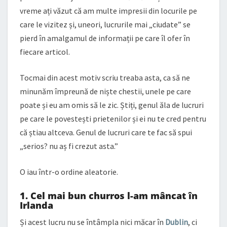
vreme ați văzut că am multe impresii din locurile pe
care le vizitez și, uneori, lucrurile mai „ciudate” se
pierd în amalgamul de informații pe care îl ofer în
fiecare articol.
Tocmai din acest motiv scriu treaba asta, ca să ne
minunăm împreună de niște chestii, unele pe care
poate și eu am omis să le zic. Știți, genul ăla de lucruri
pe care le povestești prietenilor și ei nu te cred pentru
că știau altceva. Genul de lucruri care te fac să spui
„serios? nu aș fi crezut asta.”
O iau într-o ordine aleatorie.
1. Cel mai bun churros l-am mâncat în
Irlanda
Și acest lucru nu se întâmpla nici măcar în
Dublin
, ci