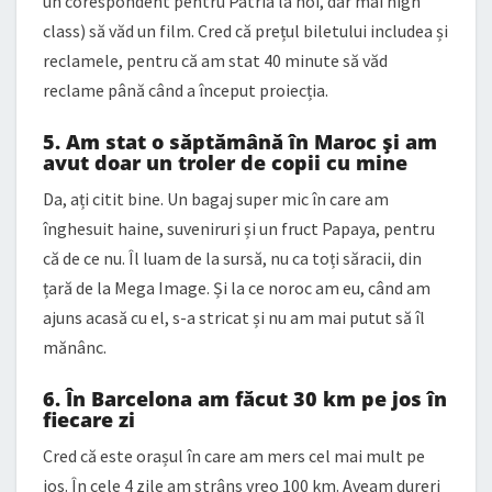
un corespondent pentru Patria la noi, dar mai high
class) să văd un film. Cred că prețul biletului includea și
reclamele, pentru că am stat 40 minute să văd
reclame până când a început proiecția.
5. Am stat o săptămână în Maroc și am
avut doar un troler de copii cu mine
Da, ați citit bine. Un bagaj super mic în care am
înghesuit haine, suveniruri și un fruct Papaya, pentru
că de ce nu. Îl luam de la sursă, nu ca toți săracii, din
țară de la Mega Image. Și la ce noroc am eu, când am
ajuns acasă cu el, s-a stricat și nu am mai putut să îl
mănânc.
6. În Barcelona am făcut 30 km pe jos în
fiecare zi
Cred că este orașul în care am mers cel mai mult pe
jos. În cele 4 zile am strâns vreo 100 km. Aveam dureri