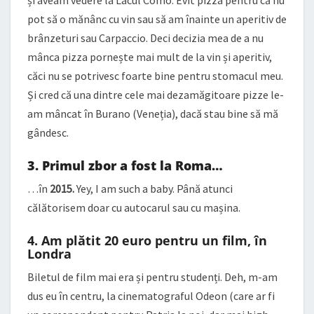
și aveam vedere la Lacul Como. Evit pizza pentru că nu
pot să o mănânc cu vin sau să am înainte un aperitiv de
brânzeturi sau Carpaccio. Deci decizia mea de a nu
mânca pizza pornește mai mult de la vin și aperitiv,
căci nu se potrivesc foarte bine pentru stomacul meu.
Și cred că una dintre cele mai dezamăgitoare pizze le-
am mâncat în Burano (Veneția), dacă stau bine să mă
gândesc.
3. Primul zbor a fost la Roma…
…în
2015.
Yey, I am such a baby. Până atunci
călătorisem doar cu autocarul sau cu mașina.
4. Am plătit 20 euro pentru un film, în
Londra
Biletul de film mai era și pentru studenți. Deh, m-am
dus eu în centru, la cinematograful Odeon (care ar fi